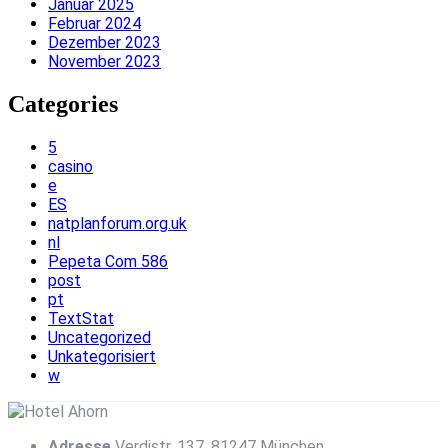
Januar 2025
Februar 2024
Dezember 2023
November 2023
Categories
5
casino
e
ES
natplanforum.org.uk
nl
Pepeta Com 586
post
pt
TextStat
Uncategorized
Unkategorisiert
w
Adresse
Verdistr. 137, 81247 München