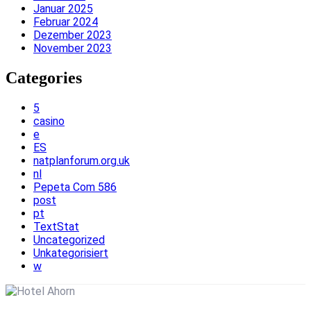
Januar 2025
Februar 2024
Dezember 2023
November 2023
Categories
5
casino
e
ES
natplanforum.org.uk
nl
Pepeta Com 586
post
pt
TextStat
Uncategorized
Unkategorisiert
w