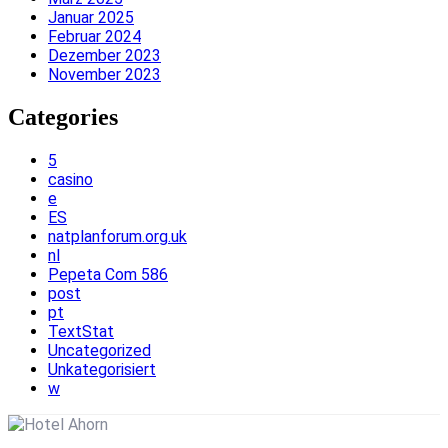
Januar 2025
Februar 2024
Dezember 2023
November 2023
Categories
5
casino
e
ES
natplanforum.org.uk
nl
Pepeta Com 586
post
pt
TextStat
Uncategorized
Unkategorisiert
w