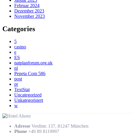
Januar 2025
Februar 2024
Dezember 2023
November 2023
Categories
5
casino
e
ES
natplanforum.org.uk
nl
Pepeta Com 586
post
pt
TextStat
Uncategorized
Unkategorisiert
w
Adresse
Verdistr. 137, 81247 München
Phone
+49 89 8119997