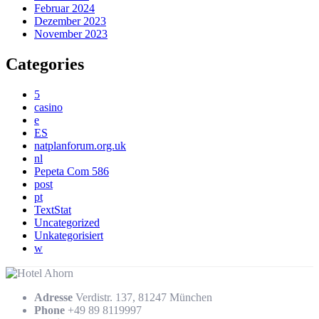
Februar 2024
Dezember 2023
November 2023
Categories
5
casino
e
ES
natplanforum.org.uk
nl
Pepeta Com 586
post
pt
TextStat
Uncategorized
Unkategorisiert
w
Adresse
Verdistr. 137, 81247 München
Phone
+49 89 8119997