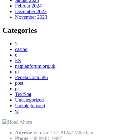
Januar 2025
Februar 2024
Dezember 2023
November 2023
Categories
5
casino
e
ES
natplanforum.org.uk
nl
Pepeta Com 586
post
pt
TextStat
Uncategorized
Unkategorisiert
w
Adresse
Verdistr. 137, 81247 München
Phone
+49 89 8119997