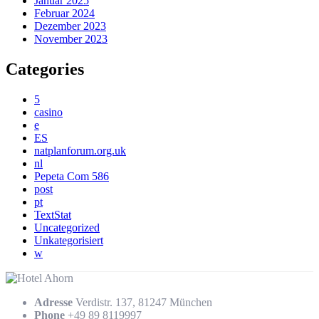
Januar 2025
Februar 2024
Dezember 2023
November 2023
Categories
5
casino
e
ES
natplanforum.org.uk
nl
Pepeta Com 586
post
pt
TextStat
Uncategorized
Unkategorisiert
w
Adresse
Verdistr. 137, 81247 München
Phone
+49 89 8119997