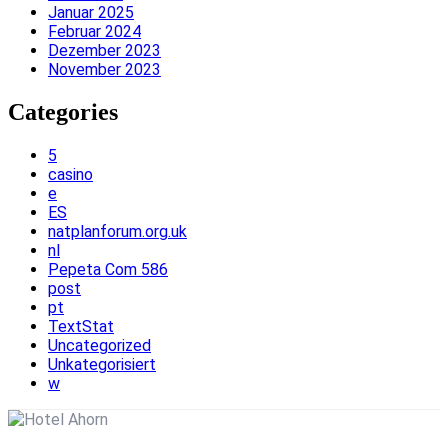
Januar 2025
Februar 2024
Dezember 2023
November 2023
Categories
5
casino
e
ES
natplanforum.org.uk
nl
Pepeta Com 586
post
pt
TextStat
Uncategorized
Unkategorisiert
w