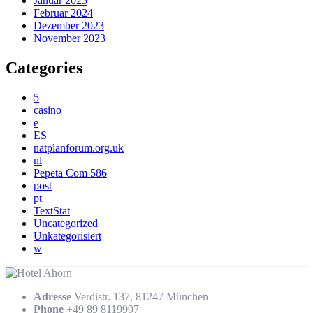
Januar 2025
Februar 2024
Dezember 2023
November 2023
Categories
5
casino
e
ES
natplanforum.org.uk
nl
Pepeta Com 586
post
pt
TextStat
Uncategorized
Unkategorisiert
w
Adresse
Verdistr. 137, 81247 München
Phone
+49 89 8119997