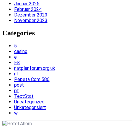
Januar 2025
Februar 2024
Dezember 2023
November 2023
Categories
5
casino
e
ES
natplanforum.org.uk
nl
Pepeta Com 586
post
pt
TextStat
Uncategorized
Unkategorisiert
w