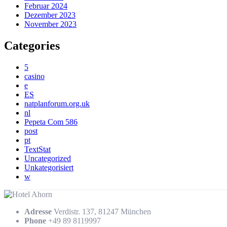
Februar 2024
Dezember 2023
November 2023
Categories
5
casino
e
ES
natplanforum.org.uk
nl
Pepeta Com 586
post
pt
TextStat
Uncategorized
Unkategorisiert
w
Adresse
Verdistr. 137, 81247 München
Phone
+49 89 8119997