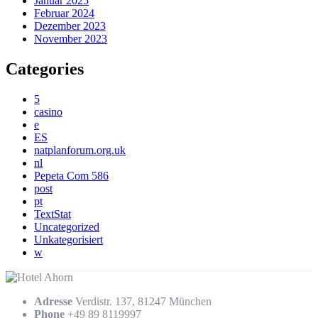
Januar 2025
Februar 2024
Dezember 2023
November 2023
Categories
5
casino
e
ES
natplanforum.org.uk
nl
Pepeta Com 586
post
pt
TextStat
Uncategorized
Unkategorisiert
w
Adresse
Verdistr. 137, 81247 München
Phone
+49 89 8119997