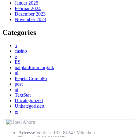
Januar 2025
Februar 2024
Dezember 2023
November 2023
Categories
5
casino
e
ES
natplanforum.org.uk
nl
Pepeta Com 586
post
pt
TextStat
Uncategorized
Unkategorisiert
w
Adresse
Verdistr. 137, 81247 München