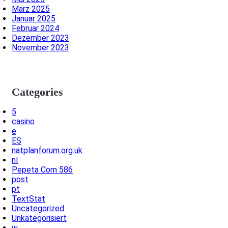
März 2025
Januar 2025
Februar 2024
Dezember 2023
November 2023
Categories
5
casino
e
ES
natplanforum.org.uk
nl
Pepeta Com 586
post
pt
TextStat
Uncategorized
Unkategorisiert
w