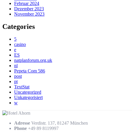
Februar 2024
Dezember 2023
November 2023
Categories
5
casino
e
ES
natplanforum.org.uk
nl
Pepeta Com 586
post
pt
TextStat
Uncategorized
Unkategorisiert
w
Adresse
Verdistr. 137, 81247 München
Phone
+49 89 8119997