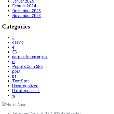
Januar 2025
Februar 2024
Dezember 2023
November 2023
Categories
5
casino
e
ES
natplanforum.org.uk
nl
Pepeta Com 586
post
pt
TextStat
Uncategorized
Unkategorisiert
w
Adresse
Verdistr. 137, 81247 München