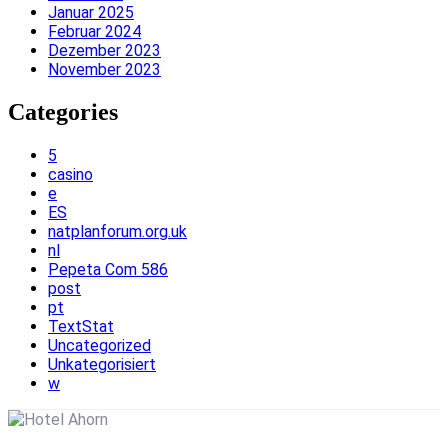
Januar 2025
Februar 2024
Dezember 2023
November 2023
Categories
5
casino
e
ES
natplanforum.org.uk
nl
Pepeta Com 586
post
pt
TextStat
Uncategorized
Unkategorisiert
w