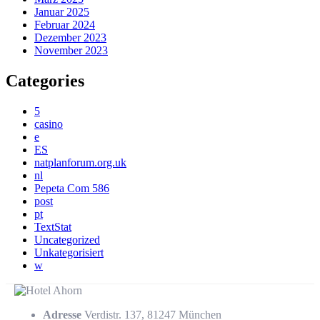
Januar 2025
Februar 2024
Dezember 2023
November 2023
Categories
5
casino
e
ES
natplanforum.org.uk
nl
Pepeta Com 586
post
pt
TextStat
Uncategorized
Unkategorisiert
w
Adresse
Verdistr. 137, 81247 München