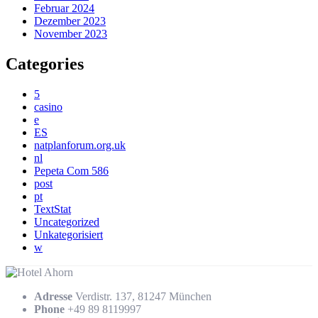
Februar 2024
Dezember 2023
November 2023
Categories
5
casino
e
ES
natplanforum.org.uk
nl
Pepeta Com 586
post
pt
TextStat
Uncategorized
Unkategorisiert
w
Adresse
Verdistr. 137, 81247 München
Phone
+49 89 8119997