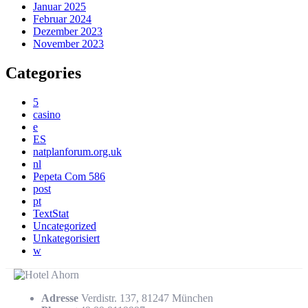
Januar 2025
Februar 2024
Dezember 2023
November 2023
Categories
5
casino
e
ES
natplanforum.org.uk
nl
Pepeta Com 586
post
pt
TextStat
Uncategorized
Unkategorisiert
w
Adresse
Verdistr. 137, 81247 München