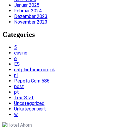
Januar 2025
Februar 2024
Dezember 2023
November 2023
Categories
5
casino
e
ES
natplanforum.org.uk
nl
Pepeta Com 586
post
pt
TextStat
Uncategorized
Unkategorisiert
w