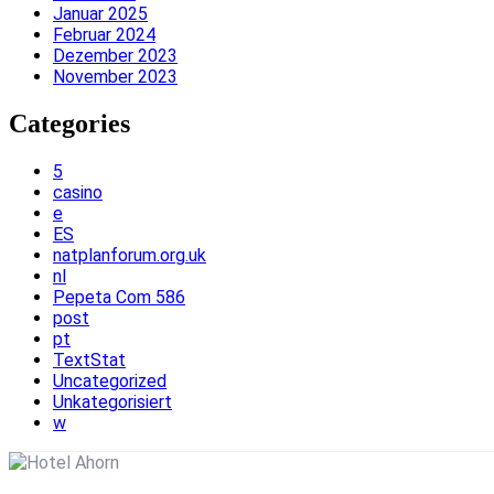
Januar 2025
Februar 2024
Dezember 2023
November 2023
Categories
5
casino
e
ES
natplanforum.org.uk
nl
Pepeta Com 586
post
pt
TextStat
Uncategorized
Unkategorisiert
w