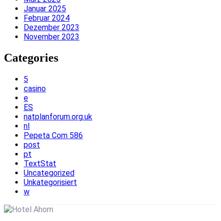
Januar 2025
Februar 2024
Dezember 2023
November 2023
Categories
5
casino
e
ES
natplanforum.org.uk
nl
Pepeta Com 586
post
pt
TextStat
Uncategorized
Unkategorisiert
w