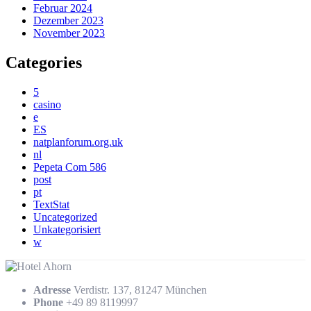
Februar 2024
Dezember 2023
November 2023
Categories
5
casino
e
ES
natplanforum.org.uk
nl
Pepeta Com 586
post
pt
TextStat
Uncategorized
Unkategorisiert
w
Adresse
Verdistr. 137, 81247 München
Phone
+49 89 8119997