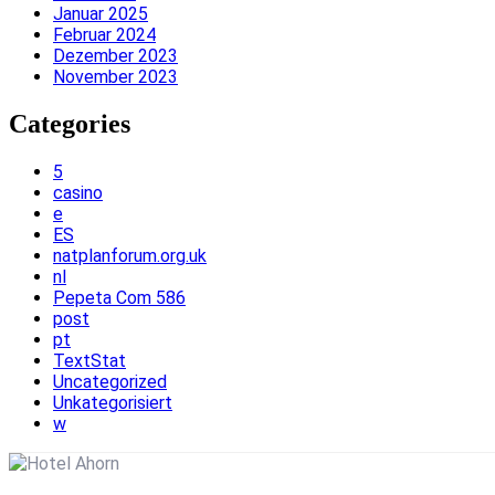
Januar 2025
Februar 2024
Dezember 2023
November 2023
Categories
5
casino
e
ES
natplanforum.org.uk
nl
Pepeta Com 586
post
pt
TextStat
Uncategorized
Unkategorisiert
w