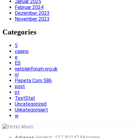
Januar 2025
Februar 2024
Dezember 2023
November 2023
Categories
5
casino
e
ES
natplanforum.org.uk
nl
Pepeta Com 586
post
pt
TextStat
Uncategorized
Unkategorisiert
w
Adresse
Verdistr. 137, 81247 München