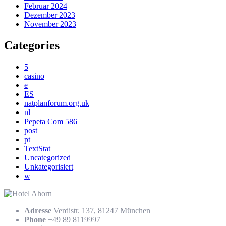
Februar 2024
Dezember 2023
November 2023
Categories
5
casino
e
ES
natplanforum.org.uk
nl
Pepeta Com 586
post
pt
TextStat
Uncategorized
Unkategorisiert
w
Adresse
Verdistr. 137, 81247 München
Phone
+49 89 8119997