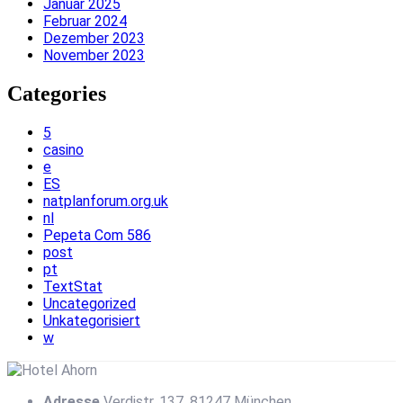
Januar 2025
Februar 2024
Dezember 2023
November 2023
Categories
5
casino
e
ES
natplanforum.org.uk
nl
Pepeta Com 586
post
pt
TextStat
Uncategorized
Unkategorisiert
w
Adresse
Verdistr. 137, 81247 München