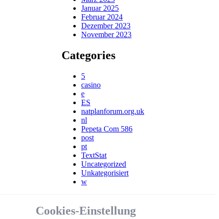
Januar 2025
Februar 2024
Dezember 2023
November 2023
Categories
5
casino
e
ES
natplanforum.org.uk
nl
Pepeta Com 586
post
pt
TextStat
Uncategorized
Unkategorisiert
w
Cookies-Einstellung