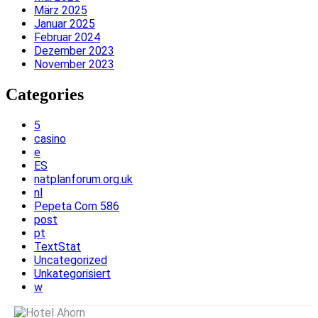
März 2025
Januar 2025
Februar 2024
Dezember 2023
November 2023
Categories
5
casino
e
ES
natplanforum.org.uk
nl
Pepeta Com 586
post
pt
TextStat
Uncategorized
Unkategorisiert
w