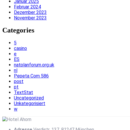
Januar 2025
Februar 2024
Dezember 2023
November 2023
Categories
5
casino
e
ES
natplanforum.org.uk
nl
Pepeta Com 586
post
pt
TextStat
Uncategorized
Unkategorisiert
w
Adresse
Verdistr. 137, 81247 München