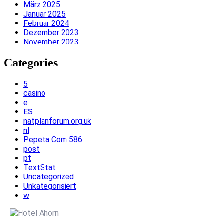
März 2025
Januar 2025
Februar 2024
Dezember 2023
November 2023
Categories
5
casino
e
ES
natplanforum.org.uk
nl
Pepeta Com 586
post
pt
TextStat
Uncategorized
Unkategorisiert
w