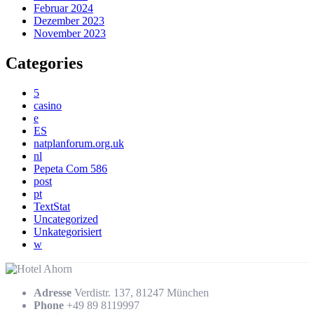
Februar 2024
Dezember 2023
November 2023
Categories
5
casino
e
ES
natplanforum.org.uk
nl
Pepeta Com 586
post
pt
TextStat
Uncategorized
Unkategorisiert
w
Adresse
Verdistr. 137, 81247 München
Phone
+49 89 8119997