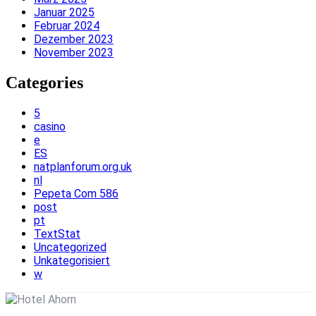
Januar 2025
Februar 2024
Dezember 2023
November 2023
Categories
5
casino
e
ES
natplanforum.org.uk
nl
Pepeta Com 586
post
pt
TextStat
Uncategorized
Unkategorisiert
w