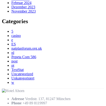
Februar 2024
Dezember 2023
November 2023
Categories
5
casino
e
ES
natplanforum.org.uk
nl
Pepeta Com 586
post
pt
TextStat
Uncategorized
Unkategorisiert
w
Adresse
Verdistr. 137, 81247 München
Phone
+49 89 8119997