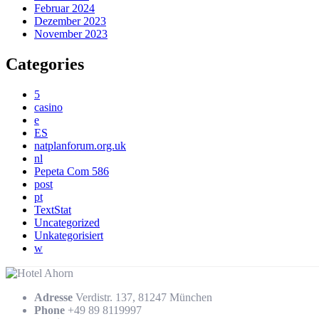
Februar 2024
Dezember 2023
November 2023
Categories
5
casino
e
ES
natplanforum.org.uk
nl
Pepeta Com 586
post
pt
TextStat
Uncategorized
Unkategorisiert
w
Adresse
Verdistr. 137, 81247 München
Phone
+49 89 8119997