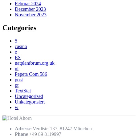
Februar 2024
Dezember 2023
November 2023
Categories
5
casino
e
ES
natplanforum.org.uk
nl
Pepeta Com 586
post
pt
TextStat
Uncategorized
Unkategorisiert
w
Adresse
Verdistr. 137, 81247 München
Phone
+49 89 8119997