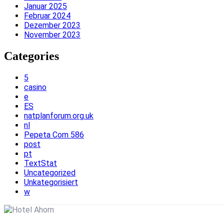
Januar 2025
Februar 2024
Dezember 2023
November 2023
Categories
5
casino
e
ES
natplanforum.org.uk
nl
Pepeta Com 586
post
pt
TextStat
Uncategorized
Unkategorisiert
w