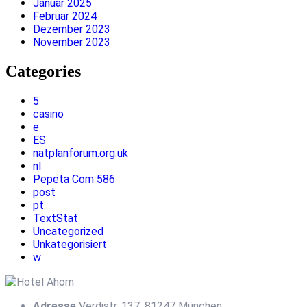
Januar 2025
Februar 2024
Dezember 2023
November 2023
Categories
5
casino
e
ES
natplanforum.org.uk
nl
Pepeta Com 586
post
pt
TextStat
Uncategorized
Unkategorisiert
w
Adresse
Verdistr. 137, 81247 München