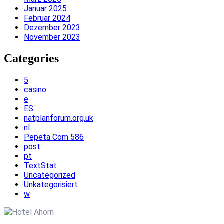
Januar 2025
Februar 2024
Dezember 2023
November 2023
Categories
5
casino
e
ES
natplanforum.org.uk
nl
Pepeta Com 586
post
pt
TextStat
Uncategorized
Unkategorisiert
w